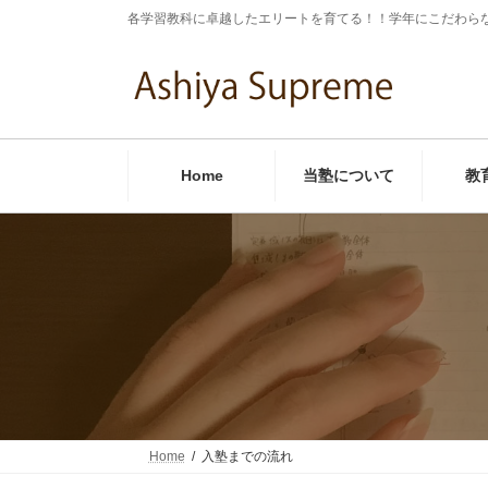
コ
ナ
各学習教科に卓越したエリートを育てる！！学年にこだわら
ン
ビ
テ
ゲ
ン
ー
ツ
シ
へ
ョ
ス
ン
キ
に
Home
当塾について
教
ッ
移
プ
動
Home
入塾までの流れ