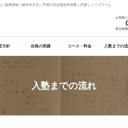
ない指導体制（無学年方式）芦屋の完全個別学習塾｜芦屋シュープリーム
お気軽に
受付時間 9
育方針
合格の実績
コース・料金
入塾までの流
入塾までの流れ