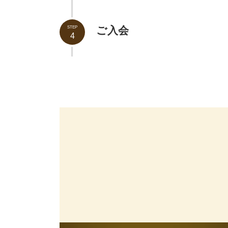
ご入会
STEP
4